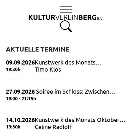
S
k
i
p
t
o
c
AKTUELLE TERMINE
o
09.09.2026
Kunstwerk des Monats
n
September 2026
Timo Klos
19:30h
t
e
n
27.09.2026
Soiree im Schloss: Zwischen
t
Himmel und Erde – Hommage an
19:00 - 21:15h
Dietrich Fischer Dieskau
14.10.2026
Kunstwerk des Monats Oktober
2026
Celine Radloff
19:30h