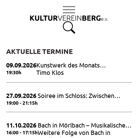
S
k
i
p
t
o
c
AKTUELLE TERMINE
o
09.09.2026
Kunstwerk des Monats
n
September 2026
Timo Klos
19:30h
t
e
n
27.09.2026
Soiree im Schloss: Zwischen
t
Himmel und Erde – Hommage an
19:00 - 21:15h
Dietrich Fischer Dieskau
11.10.2026
Bach in Mörlbach – Musikalische
Andachten mit den Cellosuiten
Weitere Folge von Bach in
16:00 - 17:15h