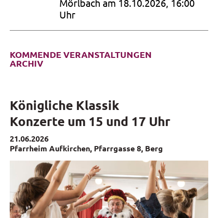
von J.S. Bach und Texten der
Mörlbach am 18.10.2026, 16:00
Bibel
Uhr
KOMMENDE VERANSTALTUNGEN
ARCHIV
Königliche Klassik
Konzerte um 15 und 17 Uhr
21.06.2026
Pfarrheim Aufkirchen, Pfarrgasse 8, Berg