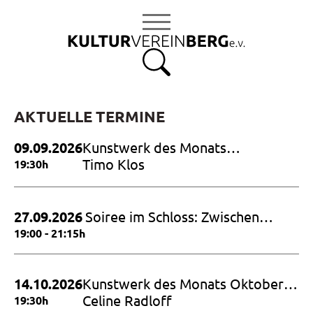
S
k
i
p
t
o
c
AKTUELLE TERMINE
o
09.09.2026
Kunstwerk des Monats
n
September 2026
Timo Klos
19:30h
t
e
n
27.09.2026
Soiree im Schloss: Zwischen
t
Himmel und Erde – Hommage an
19:00 - 21:15h
Dietrich Fischer Dieskau
14.10.2026
Kunstwerk des Monats Oktober
2026
Celine Radloff
19:30h