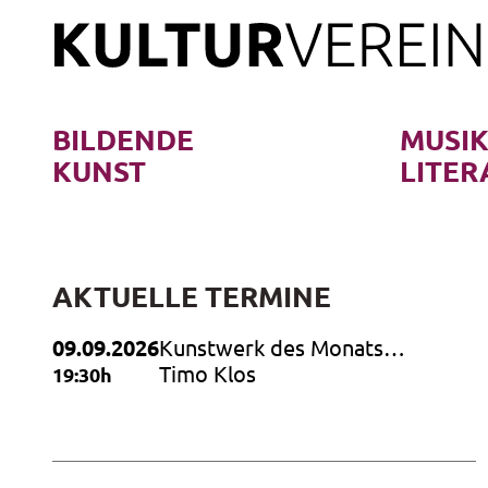
Skip
to
content
BILDENDE
MUSI
KUNST
LITER
AKTUELLE TERMINE
09.09.2026
Kunstwerk des Monats
September 2026
Timo Klos
19:30h