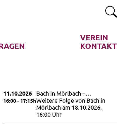
VEREIN
RAGEN
KONTAKT
11.10.2026
Bach in Mörlbach –
Musikalische Andachten mit
Weitere Folge von Bach in
16:00 - 17:15h
den Cellosuiten von J.S. Bach
Mörlbach am 18.10.2026,
und Texten der Bibel
16:00 Uhr