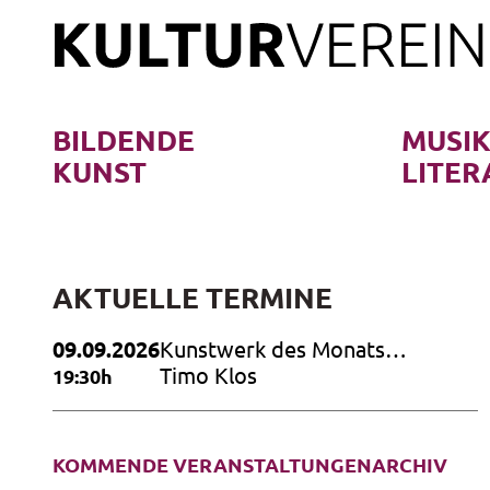
Skip
to
content
BILDENDE
MUSI
KUNST
LITER
AKTUELLE TERMINE
09.09.2026
Kunstwerk des Monats
September 2026
Timo Klos
19:30h
KOMMENDE VERANSTALTUNGEN
ARCHIV