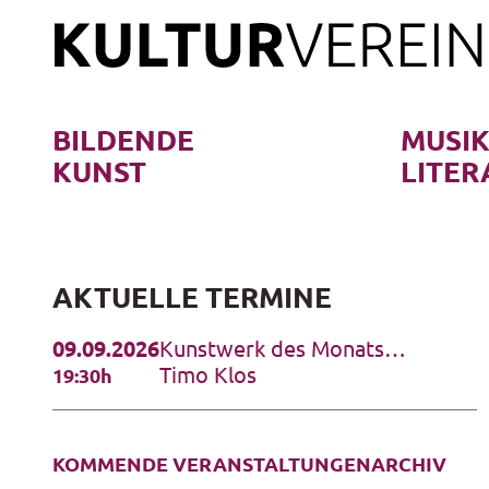
Skip
to
content
BILDENDE
MUSI
KUNST
LITER
AKTUELLE TERMINE
09.09.2026
Kunstwerk des Monats
September 2026
Timo Klos
19:30h
KOMMENDE VERANSTALTUNGEN
ARCHIV