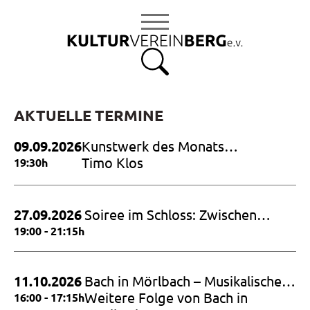
S
k
i
p
t
o
c
AKTUELLE TERMINE
o
09.09.2026
Kunstwerk des Monats
n
September 2026
Timo Klos
19:30h
t
e
n
27.09.2026
Soiree im Schloss: Zwischen
t
Himmel und Erde – Hommage an
19:00 - 21:15h
Dietrich Fischer Dieskau
11.10.2026
Bach in Mörlbach – Musikalische
Andachten mit den Cellosuiten
Weitere Folge von Bach in
16:00 - 17:15h