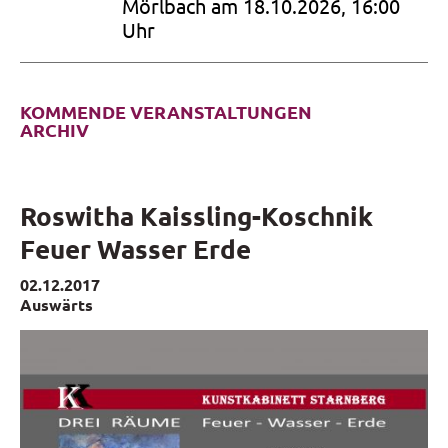
von J.S. Bach und Texten der
Mörlbach am 18.10.2026, 16:00
Bibel
Uhr
KOMMENDE VERANSTALTUNGEN
ARCHIV
Roswitha Kaissling-Koschnik
Feuer Wasser Erde
02.12.2017
Auswärts