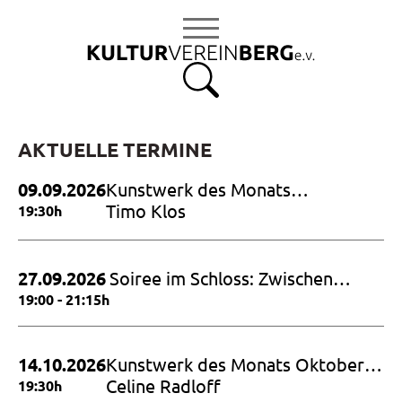
S
k
i
p
t
o
c
AKTUELLE TERMINE
o
09.09.2026
Kunstwerk des Monats
n
September 2026
Timo Klos
19:30h
t
e
n
27.09.2026
Soiree im Schloss: Zwischen
t
Himmel und Erde – Hommage an
19:00 - 21:15h
Dietrich Fischer Dieskau
14.10.2026
Kunstwerk des Monats Oktober
2026
Celine Radloff
19:30h