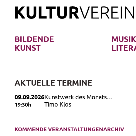
Skip
to
content
BILDENDE
MUSI
KUNST
LITER
AKTUELLE TERMINE
09.09.2026
Kunstwerk des Monats
September 2026
Timo Klos
19:30h
KOMMENDE VERANSTALTUNGEN
ARCHIV